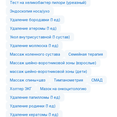
Тест на хеликобактер пилори (уреазный)
Эндоскопия носа/ухо
Удаление бородавки (1 ед)
Удаление атеромы (1 ед)
Укол внутрисуставной (1 сустав)
Удаление моллюска (1 ед)
Массаж коленного сустава
Семейная терапия
Массаж шейно-воротниковой зоны (взрослые)
массаж шейно-воротниковой зоны (дети)
Массаж спины+швз
Тимпанометрия
СМАД
Холтер ЭКГ
Мазок на онкоцитологию
Удаление папилломы (1 ед)
Удаление родинки (1 ед)
Удаление кератомы (1 ед)