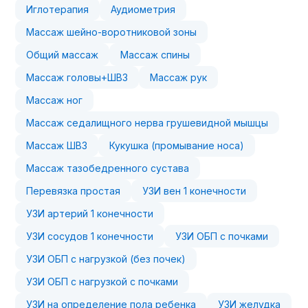
Иглотерапия
Аудиометрия
Массаж шейно-воротниковой зоны
Общий массаж
Массаж спины
Массаж головы+ШВЗ
Массаж рук
Массаж ног
Массаж седалищного нерва грушевидной мышцы
Массаж ШВЗ
Кукушка (промывание носа)
Массаж тазобедренного сустава
Перевязка простая
УЗИ вен 1 конечности
УЗИ артерий 1 конечности
УЗИ сосудов 1 конечности
УЗИ ОБП с почками
УЗИ ОБП с нагрузкой (без почек)
УЗИ ОБП с нагрузкой с почками
УЗИ на определение пола ребенка
УЗИ желудка