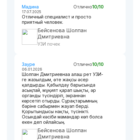
Мадина
Отлично
10/10
17.07.2025
Отличный специалист и просто
приятный человек.
Бейсенова Шолпан
Дмитриевна
УЗИ почек
Зауре
Отлично
10/10
06.01.2026
Шолпан Дмитриевнаға алғаш рет УЗИ-
ге жазылдым, өте жақсы әсер
қалдырды. Қабылдау барысында
асықпай, мұқият қарап шықты, әр
органды түсіндіріп, экраннан
көрсетіп отырды. Сұрақтарымның
бәріне сабырмен жауап берді.
Қорытындысы нақты, түсінікті.
Осындай кәсіби мамандар көп болса
екен деп ойлайсың.
Бейсенова Шолпан
Дмитриевна