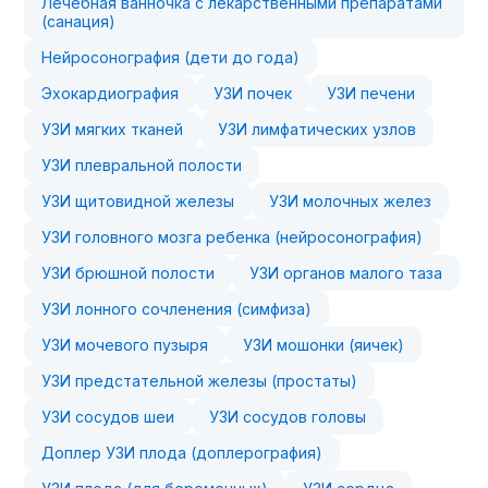
Лечебная ванночка с лекарственными препаратами
(санация)
Нейросонография (дети до года)
Эхокардиография
УЗИ почек
УЗИ печени
УЗИ мягких тканей
УЗИ лимфатических узлов
УЗИ плевральной полости
УЗИ щитовидной железы
УЗИ молочных желез
УЗИ головного мозга ребенка (нейросонография)
УЗИ брюшной полости
УЗИ органов малого таза
УЗИ лонного сочленения (симфиза)
УЗИ мочевого пузыря
УЗИ мошонки (яичек)
УЗИ предстательной железы (простаты)
УЗИ сосудов шеи
УЗИ сосудов головы
Доплер УЗИ плода (доплерография)