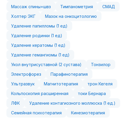
Массаж спины+швз
Тимпанометрия
СМАД
Холтер ЭКГ
Мазок на онкоцитологию
Удаление папилломы (1 ед)
Удаление родинки (1 ед)
Удаление кератомы (1 ед)
Удаление гемангиомы (1 ед)
Укол внутрисуставной (2 сустава)
Тонзилор
Электрофорез
Парафинотерапия
Ультразвук
Магнитотерапия
трон Кегеля
Кольпоскопия расширенная
токи Бернара
ЛФК
Удаление контагиозного моллюска (1 ед.)
Семейная психотерапия
Кинезиотерапия