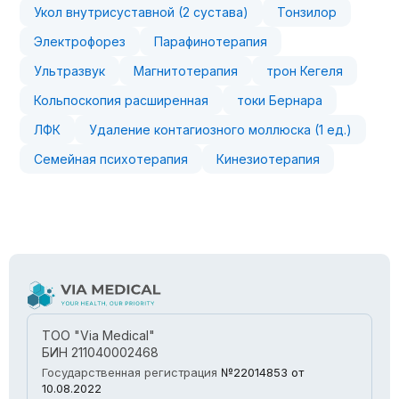
Укол внутрисуставной (2 сустава)
Тонзилор
Электрофорез
Парафинотерапия
Ультразвук
Магнитотерапия
трон Кегеля
Кольпоскопия расширенная
токи Бернара
ЛФК
Удаление контагиозного моллюска (1 ед.)
Семейная психотерапия
Кинезиотерапия
ТОО "Via Medical"
БИН 211040002468
Государственная регистрация
№22014853
от
10.08.2022