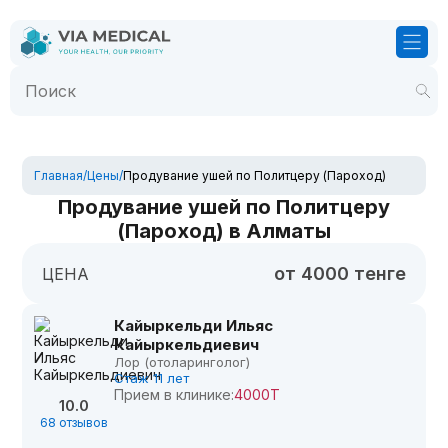
Главная
/
Цены
/
Продувание ушей по Политцеру (Пароход)
Продувание ушей по Политцеру
(Пароход) в Алматы
от 4000 тенге
ЦЕНА
Кайыркельди Ильяс
Кайыркельдиевич
Лор (отоларинголог)
Стаж 11 лет
Прием в клинике:
4000Т
10.0
68 отзывов