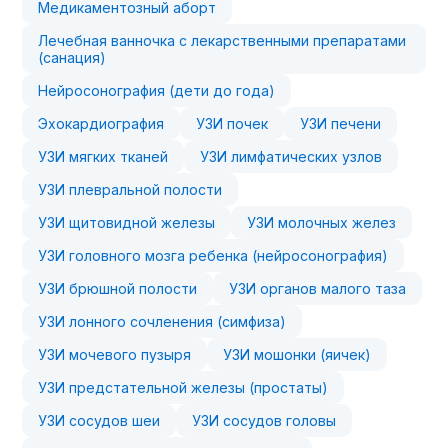
Медикаментозный аборт
Лечебная ванночка с лекарственными препаратами
(санация)
Нейросонография (дети до года)
Эхокардиография
УЗИ почек
УЗИ печени
УЗИ мягких тканей
УЗИ лимфатических узлов
УЗИ плевральной полости
УЗИ щитовидной железы
УЗИ молочных желез
УЗИ головного мозга ребенка (нейросонография)
УЗИ брюшной полости
УЗИ органов малого таза
УЗИ лонного сочленения (симфиза)
УЗИ мочевого пузыря
УЗИ мошонки (яичек)
УЗИ предстательной железы (простаты)
УЗИ сосудов шеи
УЗИ сосудов головы