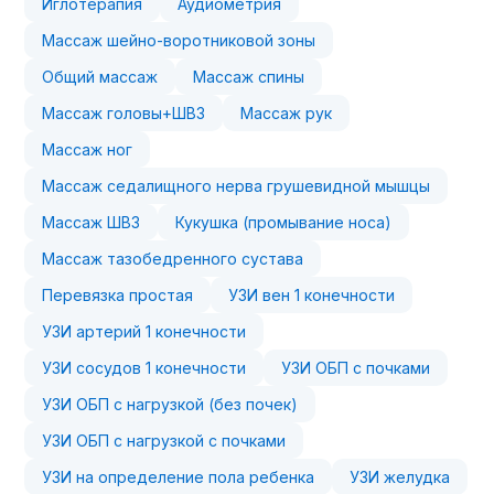
Иглотерапия
Аудиометрия
Массаж шейно-воротниковой зоны
Общий массаж
Массаж спины
Массаж головы+ШВЗ
Массаж рук
Массаж ног
Массаж седалищного нерва грушевидной мышцы
Массаж ШВЗ
Кукушка (промывание носа)
Массаж тазобедренного сустава
Перевязка простая
УЗИ вен 1 конечности
УЗИ артерий 1 конечности
УЗИ сосудов 1 конечности
УЗИ ОБП с почками
УЗИ ОБП с нагрузкой (без почек)
УЗИ ОБП с нагрузкой с почками
УЗИ на определение пола ребенка
УЗИ желудка