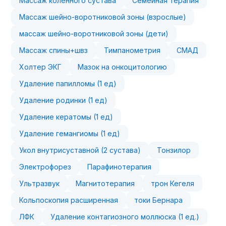
Массаж коленного сустава
Семейная терапия
Массаж шейно-воротниковой зоны (взрослые)
массаж шейно-воротниковой зоны (дети)
Массаж спины+швз
Тимпанометрия
СМАД
Холтер ЭКГ
Мазок на онкоцитологию
Удаление папилломы (1 ед)
Удаление родинки (1 ед)
Удаление кератомы (1 ед)
Удаление гемангиомы (1 ед)
Укол внутрисуставной (2 сустава)
Тонзилор
Электрофорез
Парафинотерапия
Ультразвук
Магнитотерапия
трон Кегеля
Кольпоскопия расширенная
токи Бернара
ЛФК
Удаление контагиозного моллюска (1 ед.)