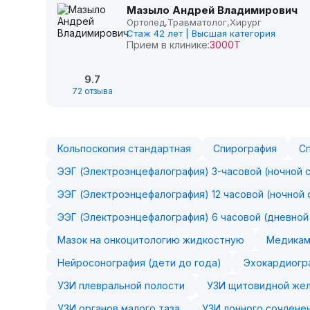
Мазыло Андрей Владимирович
Ортопед,
Травматолог,
Хирург
Стаж 42 лет | Высшая категория
Прием в клинике:
3000Т
9.7
72 отзыва
Кольпоскопия стандартная
Спирография
С
ЭЭГ (Электроэнцефалография) 3-часовой (ночной 
ЭЭГ (Электроэнцефалография) 12 часовой (ночной 
ЭЭГ (Электроэнцефалография) 6 часовой (дневной
Мазок на онкоцитологию жидкостную
Медикам
Нейросонография (дети до года)
Эхокардиогр
УЗИ плевральной полости
УЗИ щитовидной же
УЗИ органов малого таза
УЗИ лонного сочленен