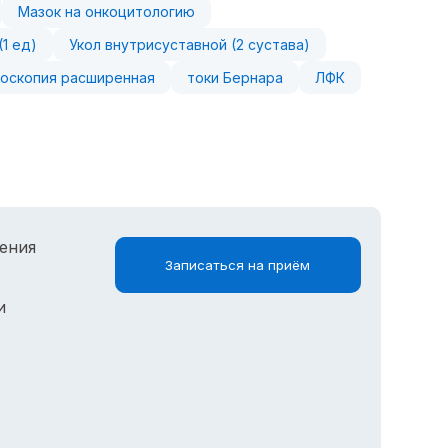
Мазок на онкоцитологию
1 ед)
Укол внутрисуставной (2 сустава)
поскопия расширенная
токи Бернара
ЛФК
ения
Записаться на приём
и