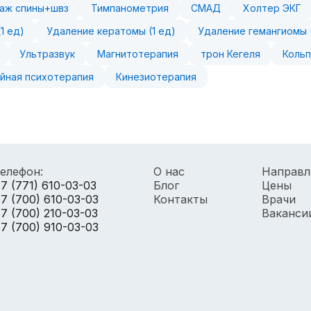
аж спины+швз
Тимпанометрия
СМАД
Холтер ЭКГ
1 ед)
Удаление кератомы (1 ед)
Удаление гемангиомы (
Ультразвук
Магнитотерапия
трон Кегеля
Коль
йная психотерапия
Кинезиотерапия
елефон:
О нас
Направл
7 (771) 610-03-03
Блог
Цены
7 (700) 610-03-03
Контакты
Врачи
7 (700) 210-03-03
Ваканси
7 (700) 910-03-03