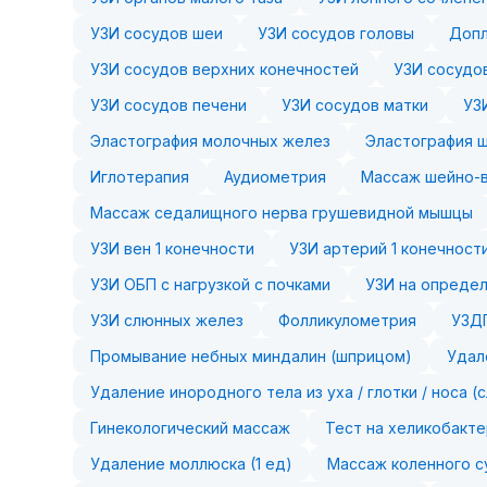
УЗИ сосудов шеи
УЗИ сосудов головы
Допл
УЗИ сосудов верхних конечностей
УЗИ сосудо
УЗИ сосудов печени
УЗИ сосудов матки
УЗ
Эластография молочных желез
Эластография 
Иглотерапия
Аудиометрия
Массаж шейно-в
Массаж седалищного нерва грушевидной мышцы
УЗИ вен 1 конечности
УЗИ артерий 1 конечност
УЗИ ОБП с нагрузкой с почками
УЗИ на определ
УЗИ слюнных желез
Фолликулометрия
УЗДГ
Промывание небных миндалин (шприцом)
Удал
Удаление инородного тела из уха / глотки / носа (
Гинекологический массаж
Тест на хеликобакте
Удаление моллюска (1 ед)
Массаж коленного с