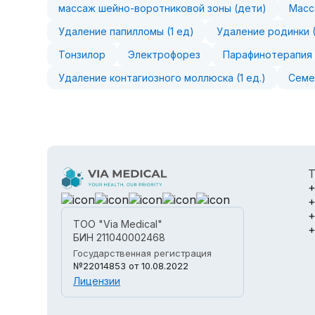
массаж шейно-воротниковой зоны (дети)
Масс
Удаление папилломы (1 ед)
Удаление родинки (
Тонзилор
Электрофорез
Парафинотерапия
Удаление контагиозного моллюска (1 ед.)
Семе
Т
+
+
+
ТОО "Via Medical"
+
БИН 211040002468
Государственная регистрация
№22014853
от 10.08.2022
Лицензии