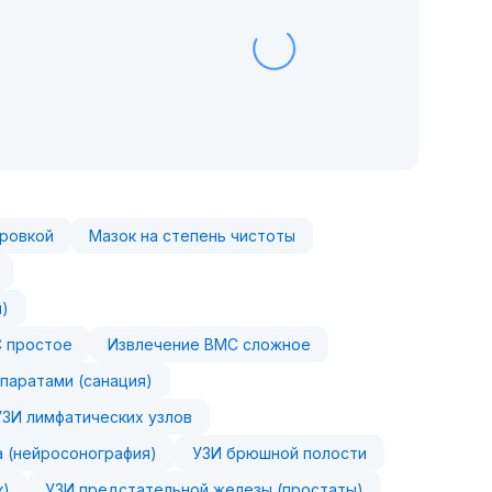
фровкой
Мазок на степень чистоты
н)
 простое
Извлечение ВМС сложное
паратами (санация)
УЗИ лимфатических узлов
а (нейросонография)
УЗИ брюшной полости
к)
УЗИ предстательной железы (простаты)