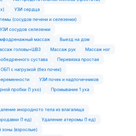
х)
УЗИ сердца
темы (сосудов печени и селезенки)
УЗИ сосудов селезенки
мфодренажный массаж
Выезд на дом
ассаж головы+ШВЗ
Массаж рук
Массаж ног
зобедренного сустава
Перевязка простая
 ОБП с нагрузкой (без почек)
беременности
УЗИ почек и надпочечников
рной пробки (1 ухо)
Промывание 1 уха
аление инородното тела из влагалища
родавки (1 ед)
Удаление атеромы (1 ед)
 зоны (взрослые)