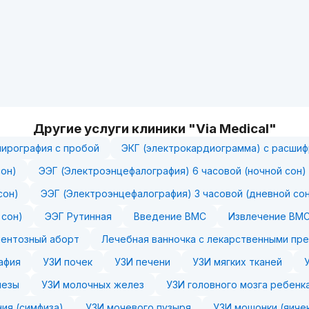
Другие услуги клиники "Via Medical"
пирография с пробой
ЭКГ (электрокардиограмма) с расши
сон)
ЭЭГ (Электроэнцефалография) 6 часовой (ночной сон)
сон)
ЭЭГ (Электроэнцефалография) 3 часовой (дневной со
 сон)
ЭЭГ Рутинная
Введение ВМС
Извлечение ВМС
ентозный аборт
Лечебная ванночка с лекарственными пре
афия
УЗИ почек
УЗИ печени
УЗИ мягких тканей
лезы
УЗИ молочных желез
УЗИ головного мозга ребенк
ия (симфиза)
УЗИ мочевого пузыря
УЗИ мошонки (яиче