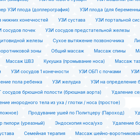
ер УЗИ плода (доплерография)
УЗИ плода (для беременны
в нижних конечностей
УЗИ сустава
УЗИ портальной сис
И сосудов почек
УЗИ сосудов предстательной железы
щитовидной железы
Сухое вытяжение позвоночника
Ли
оротниковой зоны
Общий массаж
Массаж спины
М
Массаж ШВЗ
Кукушка (промывание носа)
Массаж та
и
УЗИ сосудов 1 конечности
УЗИ ОБП с почками
УЗИ
ение пола ребенка
УЗИ желудка
УЗИ на определение 
 сосудов брюшной полости (брюшная аорта)
Удаление се
ение инородного тела из уха / глотки / носа (простое)
сложное)
Продувание ушей по Политцеру (Пароход)
Уд
р пилори (уреазный)
Эндоскопия носа/ухо
Удаление бо
устава
Семейная терапия
Массаж шейно-воротниковой