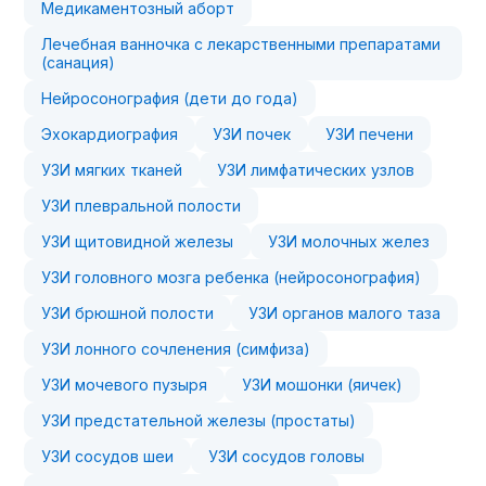
Медикаментозный аборт
Лечебная ванночка с лекарственными препаратами
(санация)
Нейросонография (дети до года)
Эхокардиография
УЗИ почек
УЗИ печени
УЗИ мягких тканей
УЗИ лимфатических узлов
УЗИ плевральной полости
УЗИ щитовидной железы
УЗИ молочных желез
УЗИ головного мозга ребенка (нейросонография)
УЗИ брюшной полости
УЗИ органов малого таза
УЗИ лонного сочленения (симфиза)
УЗИ мочевого пузыря
УЗИ мошонки (яичек)
УЗИ предстательной железы (простаты)
УЗИ сосудов шеи
УЗИ сосудов головы