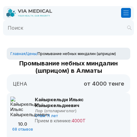
Главная
/
Цены
/
Промывание небных миндалин (шприцом)
Промывание небных миндалин
(шприцом) в Алматы
от 4000 тенге
ЦЕНА
Кайыркельди Ильяс
Кайыркельдиевич
Лор (отоларинголог)
Стаж 11 лет
Прием в клинике:
4000Т
10.0
68 отзывов