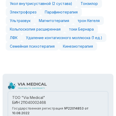
Укол внутрисуставной (2 сустава)
Тонзилор
Электрофорез
Парафинотерапия
Ультразвук
Магнитотерапия
трон Кегеля
Кольпоскопия расширенная
токи Бернара
ЛФК
Удаление контагиозного моллюска (1 ед.)
Семейная психотерапия
Кинезиотерапия
ТОО "Via Medical"
БИН 211040002468
Государственная регистрация
№22014853
от
10.08.2022