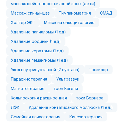
массаж шейно-воротниковой зоны (дети)
Массаж спины+швз
Тимпанометрия
СМАД
Холтер ЭКГ
Мазок на онкоцитологию
Удаление папилломы (1 ед)
Удаление родинки (1 ед)
Удаление кератомы (1 ед)
Удаление гемангиомы (1 ед)
Укол внутрисуставной (2 сустава)
Тонзилор
Парафинотерапия
Ультразвук
Магнитотерапия
трон Кегеля
Кольпоскопия расширенная
токи Бернара
ЛФК
Удаление контагиозного моллюска (1 ед.)
Семейная психотерапия
Кинезиотерапия