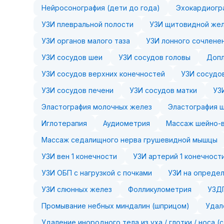
Нейросонография (дети до года)
Эхокардиогр
УЗИ плевральной полости
УЗИ щитовидной же
УЗИ органов малого таза
УЗИ лонного сочленен
УЗИ сосудов шеи
УЗИ сосудов головы
Допл
УЗИ сосудов верхних конечностей
УЗИ сосудо
УЗИ сосудов печени
УЗИ сосудов матки
УЗ
Эластография молочных желез
Эластография 
Иглотерапия
Аудиометрия
Массаж шейно-в
Массаж седалищного нерва грушевидной мышцы
УЗИ вен 1 конечности
УЗИ артерий 1 конечност
УЗИ ОБП с нагрузкой с почками
УЗИ на определ
УЗИ слюнных желез
Фолликулометрия
УЗДГ
Промывание небных миндалин (шприцом)
Удал
Удаление инородного тела из уха / глотки / носа (