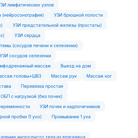
УЗИ лимфатических узлов
а (нейросонография)
УЗИ брюшной полости
к)
УЗИ предстательной железы (простаты)
х)
УЗИ сердца
темы (сосудов печени и селезенки)
УЗИ сосудов селезенки
мфодренажный массаж
Выезд на дом
ассаж головы+ШВЗ
Массаж рук
Массаж ног
става
Перевязка простая
 ОБП с нагрузкой (без почек)
беременности
УЗИ почек и надпочечников
рной пробки (1 ухо)
Промывание 1 уха
аление инородното тела из влагалища