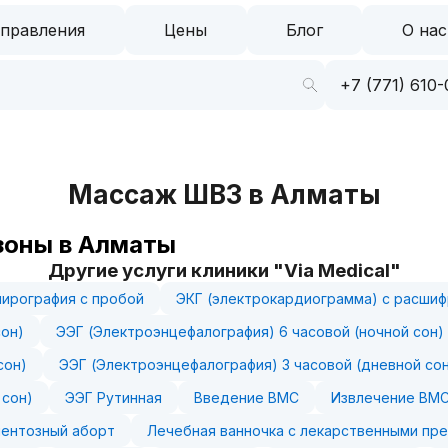
правления
Цены
Блог
О нас
+7 (771) 610-
Массаж ШВЗ в Алматы
зоны в Алматы
Другие услуги клиники "Via Medical"
пирография с пробой
ЭКГ (электрокардиограмма) с расши
сон)
ЭЭГ (Электроэнцефалография) 6 часовой (ночной сон)
сон)
ЭЭГ (Электроэнцефалография) 3 часовой (дневной со
 сон)
ЭЭГ Рутинная
Введение ВМС
Извлечение ВМС
ентозный аборт
Лечебная ванночка с лекарственными пре