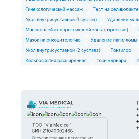
Гинекологический массаж
Тест на хеликобакте
Укол внутрисуставной (1 сустав)
Удаление молл
Массаж шейно-воротниковой зоны (взрослые)
Мазок на онкоцитологию
Удаление папилломы (
Укол внутрисуставной (2 сустава)
Тонзилор
Кольпоскопия расширенная
токи Бернара
Т
+
+
+
ТОО "Via Medical"
+
БИН 211040002468
Государственная регистрация