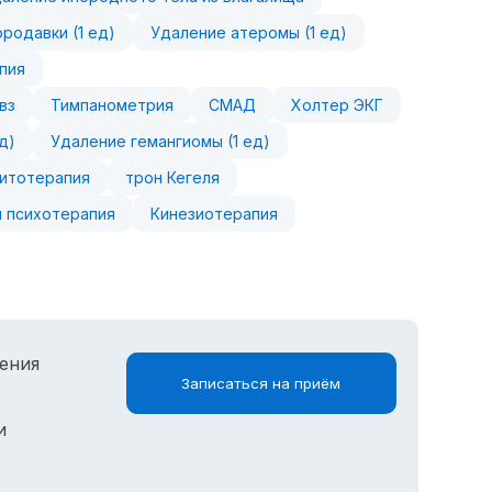
родавки (1 ед)
Удаление атеромы (1 ед)
пия
вз
Тимпанометрия
СМАД
Холтер ЭКГ
д)
Удаление гемангиомы (1 ед)
итотерапия
трон Кегеля
 психотерапия
Кинезиотерапия
ения
Записаться на приём
и