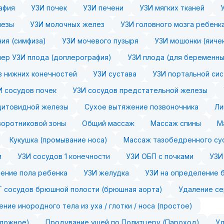
афия
УЗИ почек
УЗИ печени
УЗИ мягких тканей
лезы
УЗИ молочных желез
УЗИ головного мозга ребенк
ия (симфиза)
УЗИ мочевого пузыря
УЗИ мошонки (яиче
ер УЗИ плода (доплерография)
УЗИ плода (для беременны
в нижних конечностей
УЗИ сустава
УЗИ портальной сис
И сосудов почек
УЗИ сосудов предстательной железы
щитовидной железы
Сухое вытяжение позвоночника
Ли
оротниковой зоны
Общий массаж
Массаж спины
М
Кукушка (промывание носа)
Массаж тазобедренного су
и
УЗИ сосудов 1 конечности
УЗИ ОБП с почками
УЗИ
ение пола ребенка
УЗИ желудка
УЗИ на определение 
 сосудов брюшной полости (брюшная аорта)
Удаление се
ение инородного тела из уха / глотки / носа (простое)
сложное)
Продувание ушей по Политцеру (Пароход)
Уд