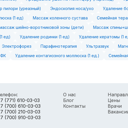
р пилори (уреазный)
Эндоскопия носа/ухо
Удаление бо
юска (1 ед)
Массаж коленного сустава
Семейная тера
массаж шейно-воротниковой зоны (дети)
Массаж спины+ш
1 ед)
Удаление родинки (1 ед)
Удаление кератомы (1 е
Электрофорез
Парафинотерапия
Ультразвук
Магн
ЛФК
Удаление контагиозного моллюска (1 ед.)
Семейная
елефон:
О нас
Направл
7 (771) 610-03-03
Блог
Цены
7 (700) 610-03-03
Контакты
Врачи
7 (700) 210-03-03
Ваканси
7 (700) 910-03-03