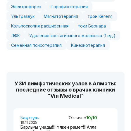
Электрофорез
Парафинотерапия
Ультразвук
Магнитотерапия
трон Кегеля
Кольпоскопия расширенная
токи Бернара
ЛФК
Удаление контагиозного моллюска (1 ед.)
Семейная психотерапия
Кинезиотерапия
УЗИ лимфатических узлов в Алматы:
последние отзывы о врачах клиники
"Via Medical"
Бақытгуль
Отлично
10/10
19.11.2025
Барлығы ұнады!!!! Үлкен рақмет!!! Алла