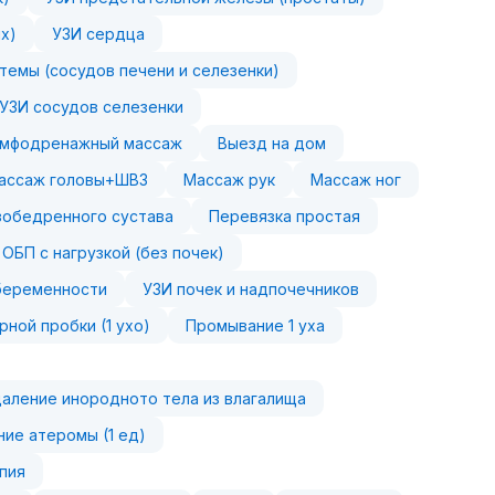
х)
УЗИ сердца
темы (сосудов печени и селезенки)
УЗИ сосудов селезенки
мфодренажный массаж
Выезд на дом
ассаж головы+ШВЗ
Массаж рук
Массаж ног
зобедренного сустава
Перевязка простая
 ОБП с нагрузкой (без почек)
беременности
УЗИ почек и надпочечников
рной пробки (1 ухо)
Промывание 1 уха
аление инородното тела из влагалища
ие атеромы (1 ед)
пия