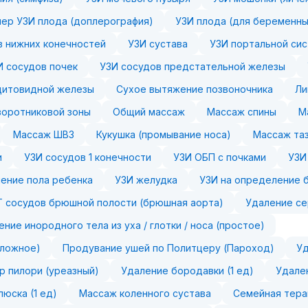
ер УЗИ плода (доплерография)
УЗИ плода (для беременны
в нижних конечностей
УЗИ сустава
УЗИ портальной сис
И сосудов почек
УЗИ сосудов предстательной железы
щитовидной железы
Сухое вытяжение позвоночника
Ли
оротниковой зоны
Общий массаж
Массаж спины
М
Массаж ШВЗ
Кукушка (промывание носа)
Массаж та
и
УЗИ сосудов 1 конечности
УЗИ ОБП с почками
УЗИ
ение пола ребенка
УЗИ желудка
УЗИ на определение 
 сосудов брюшной полости (брюшная аорта)
Удаление се
ение инородного тела из уха / глотки / носа (простое)
сложное)
Продувание ушей по Политцеру (Пароход)
Уд
р пилори (уреазный)
Удаление бородавки (1 ед)
Удален
юска (1 ед)
Массаж коленного сустава
Семейная тера