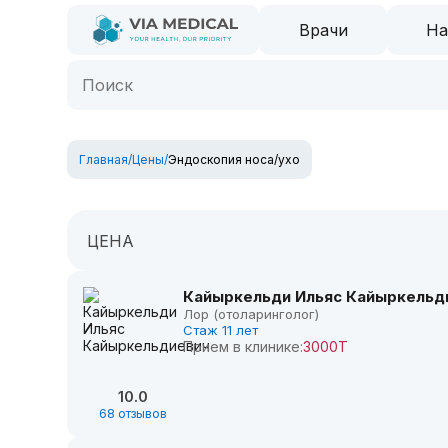
Врачи
На
Главная
/
Цены
/
Эндоскопия носа/ухо
ЦЕНА
Кайыркельди Ильяс Кайыркельд
Лор (отоларинголог)
Стаж 11 лет
Прием в клинике:
3000Т
10.0
68 отзывов