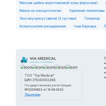
Массаж шейно-воротниковой зоны (взрослые)
Мазок на онкоцитологию
Удаление папилломы (
Укол внутрисуставной (2 сустава)
Тонзилор
Кольпоскопия расширенная
токи Бернара
Т
+
+
+
ТОО "Via Medical"
+
БИН 211040002468
Государственная регистрация
№22014853
от 10.08.2022
Лицензии