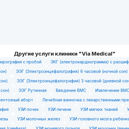
Другие услуги клиники "Via Medical"
пирография с пробой
ЭКГ (электрокардиограмма) с расши
сон)
ЭЭГ (Электроэнцефалография) 6 часовой (ночной сон)
сон)
ЭЭГ (Электроэнцефалография) 3 часовой (дневной со
 сон)
ЭЭГ Рутинная
Введение ВМС
Извлечение ВМС
ентозный аборт
Лечебная ванночка с лекарственными пре
афия
УЗИ почек
УЗИ печени
УЗИ мягких тканей
лезы
УЗИ молочных желез
УЗИ головного мозга ребенк
ия (симфиза)
УЗИ мочевого пузыря
УЗИ мошонки (яиче