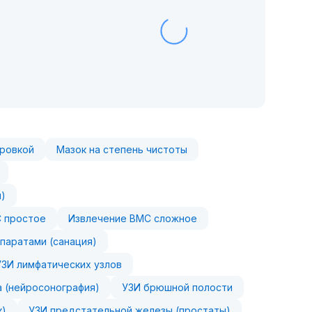
фровкой
Мазок на степень чистоты
н)
 простое
Извлечение ВМС сложное
паратами (санация)
УЗИ лимфатических узлов
а (нейросонография)
УЗИ брюшной полости
к)
УЗИ предстательной железы (простаты)