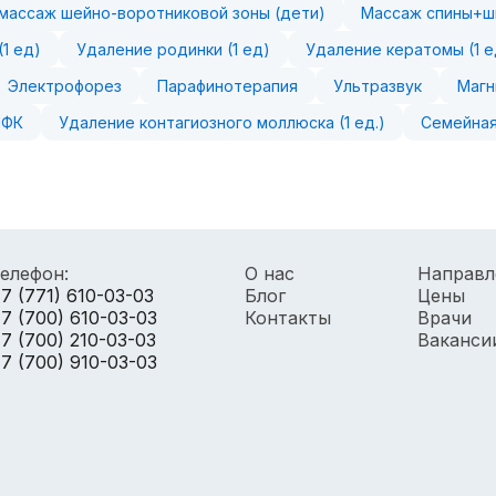
массаж шейно-воротниковой зоны (дети)
Массаж спины+ш
1 ед)
Удаление родинки (1 ед)
Удаление кератомы (1 е
Электрофорез
Парафинотерапия
Ультразвук
Магн
ЛФК
Удаление контагиозного моллюска (1 ед.)
Семейная
елефон:
О нас
Направл
7 (771) 610-03-03
Блог
Цены
7 (700) 610-03-03
Контакты
Врачи
7 (700) 210-03-03
Ваканси
7 (700) 910-03-03