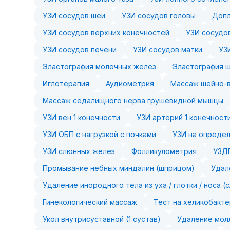
УЗИ сосудов шеи
УЗИ сосудов головы
Допл
УЗИ сосудов верхних конечностей
УЗИ сосудо
УЗИ сосудов печени
УЗИ сосудов матки
УЗ
Эластография молочных желез
Эластография 
Иглотерапия
Аудиометрия
Массаж шейно-в
Массаж седалищного нерва грушевидной мышцы
УЗИ вен 1 конечности
УЗИ артерий 1 конечност
УЗИ ОБП с нагрузкой с почками
УЗИ на определ
УЗИ слюнных желез
Фолликулометрия
УЗДГ
Промывание небных миндалин (шприцом)
Удал
Удаление инородного тела из уха / глотки / носа (
Гинекологический массаж
Тест на хеликобакте
Укол внутрисуставной (1 сустав)
Удаление молл