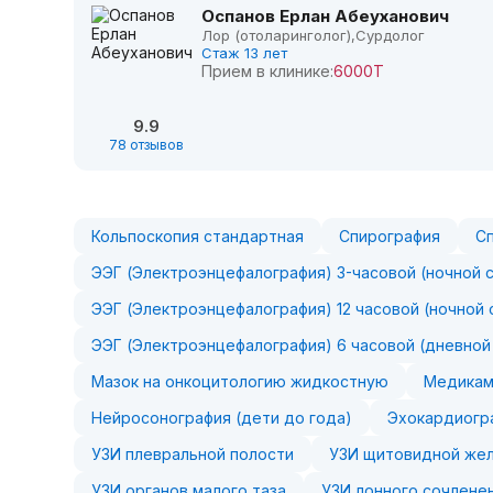
Оспанов Ерлан Абеуханович
Лор (отоларинголог),
Сурдолог
Стаж 13 лет
Прием в клинике:
6000Т
9.9
78 отзывов
Кольпоскопия стандартная
Спирография
С
ЭЭГ (Электроэнцефалография) 3-часовой (ночной 
ЭЭГ (Электроэнцефалография) 12 часовой (ночной 
ЭЭГ (Электроэнцефалография) 6 часовой (дневной
Мазок на онкоцитологию жидкостную
Медикам
Нейросонография (дети до года)
Эхокардиогр
УЗИ плевральной полости
УЗИ щитовидной же
УЗИ органов малого таза
УЗИ лонного сочленен