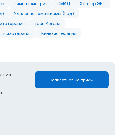
вз
Тимпанометрия
СМАД
Холтер ЭКГ
д)
Удаление гемангиомы (1 ед)
итотерапия
трон Кегеля
 психотерапия
Кинезиотерапия
ения
Записаться на приём
и