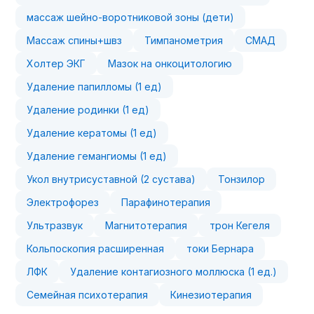
массаж шейно-воротниковой зоны (дети)
Массаж спины+швз
Тимпанометрия
СМАД
Холтер ЭКГ
Мазок на онкоцитологию
Удаление папилломы (1 ед)
Удаление родинки (1 ед)
Удаление кератомы (1 ед)
Удаление гемангиомы (1 ед)
Укол внутрисуставной (2 сустава)
Тонзилор
Электрофорез
Парафинотерапия
Ультразвук
Магнитотерапия
трон Кегеля
Кольпоскопия расширенная
токи Бернара
ЛФК
Удаление контагиозного моллюска (1 ед.)
Семейная психотерапия
Кинезиотерапия