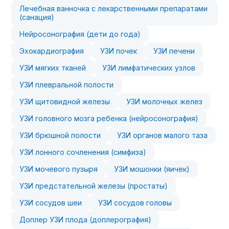
Лечебная ванночка с лекарственными препаратами
(санация)
Нейросонография (дети до года)
Эхокардиография
УЗИ почек
УЗИ печени
УЗИ мягких тканей
УЗИ лимфатических узлов
УЗИ плевральной полости
УЗИ щитовидной железы
УЗИ молочных желез
УЗИ головного мозга ребенка (нейросонография)
УЗИ брюшной полости
УЗИ органов малого таза
УЗИ лонного сочленения (симфиза)
УЗИ мочевого пузыря
УЗИ мошонки (яичек)
УЗИ предстательной железы (простаты)
УЗИ сосудов шеи
УЗИ сосудов головы
Доплер УЗИ плода (доплерография)