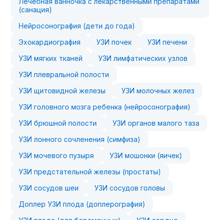
Лечебная ванночка с лекарственными препаратами
(санация)
Нейросонография (дети до года)
Эхокардиография
УЗИ почек
УЗИ печени
УЗИ мягких тканей
УЗИ лимфатических узлов
УЗИ плевральной полости
УЗИ щитовидной железы
УЗИ молочных желез
УЗИ головного мозга ребенка (нейросонография)
УЗИ брюшной полости
УЗИ органов малого таза
УЗИ лонного сочленения (симфиза)
УЗИ мочевого пузыря
УЗИ мошонки (яичек)
УЗИ предстательной железы (простаты)
УЗИ сосудов шеи
УЗИ сосудов головы
Доплер УЗИ плода (доплерография)