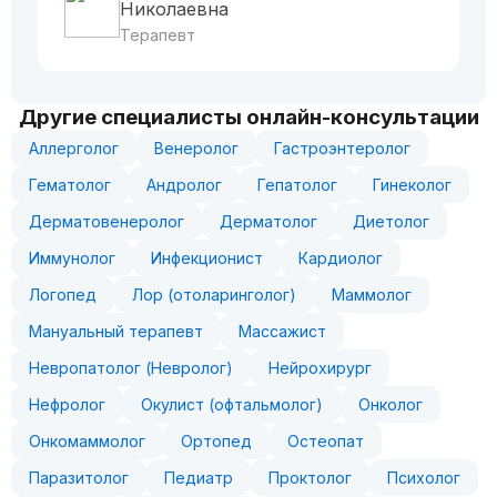
Николаевна
Терапевт
Другие специалисты онлайн-консультации
Аллерголог
Венеролог
Гастроэнтеролог
Гематолог
Андролог
Гепатолог
Гинеколог
Дерматовенеролог
Дерматолог
Диетолог
Иммунолог
Инфекционист
Кардиолог
Логопед
Лор (отоларинголог)
Маммолог
Мануальный терапевт
Массажист
Невропатолог (Невролог)
Нейрохирург
Нефролог
Окулист (офтальмолог)
Онколог
Онкомаммолог
Ортопед
Остеопат
Паразитолог
Педиатр
Проктолог
Психолог