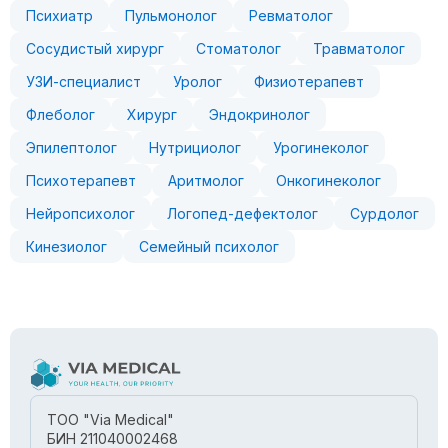
Психиатр
Пульмонолог
Ревматолог
Сосудистый хирург
Стоматолог
Травматолог
УЗИ-специалист
Уролог
Физиотерапевт
Флеболог
Хирург
Эндокринолог
Эпилептолог
Нутрициолог
Урогинеколог
Психотерапевт
Аритмолог
Онкогинеколог
Нейропсихолог
Логопед-дефектолог
Сурдолог
Кинезиолог
Семейный психолог
ТОО "Via Medical"
БИН 211040002468