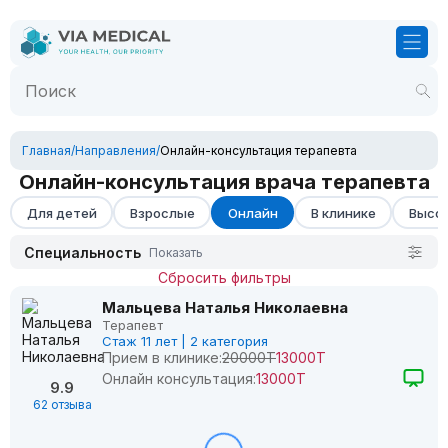
Главная
/
Направления
/
Онлайн-консультация терапевта
Онлайн-консультация врача терапевта
Для детей
Взрослые
Онлайн
В клинике
Высок
Специальность
Показать
Сбросить фильтры
Мальцева Наталья Николаевна
Терапевт
Стаж 11 лет | 2 категория
Прием в клинике:
20000Т
13000Т
Онлайн консультация:
13000Т
9.9
62 отзыва