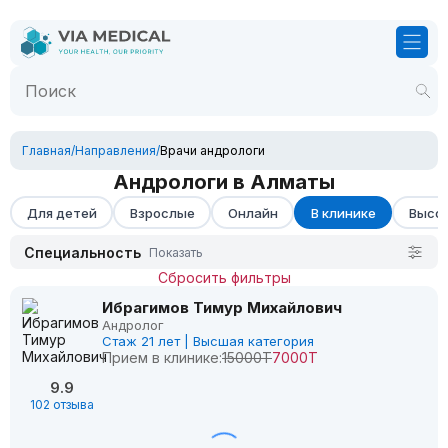
Главная
/
Направления
/
Врачи андрологи
Андрологи в Алматы
Для детей
Взрослые
Онлайн
В клинике
Высок
Специальность
Показать
Сбросить фильтры
Ибрагимов Тимур Михайлович
Андролог
Стаж 21 лет | Высшая категория
Прием в клинике:
15000Т
7000Т
9.9
102 отзыва