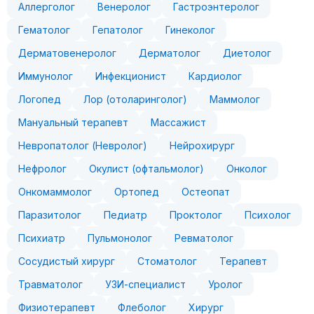
Аллерголог
Венеролог
Гастроэнтеролог
Гематолог
Гепатолог
Гинеколог
Дерматовенеролог
Дерматолог
Диетолог
Иммунолог
Инфекционист
Кардиолог
Логопед
Лор (отоларинголог)
Маммолог
Мануальный терапевт
Массажист
Невропатолог (Невролог)
Нейрохирург
Нефролог
Окулист (офтальмолог)
Онколог
Онкомаммолог
Ортопед
Остеопат
Паразитолог
Педиатр
Проктолог
Психолог
Психиатр
Пульмонолог
Ревматолог
Сосудистый хирург
Стоматолог
Терапевт
Травматолог
УЗИ-специалист
Уролог
Физиотерапевт
Флеболог
Хирург