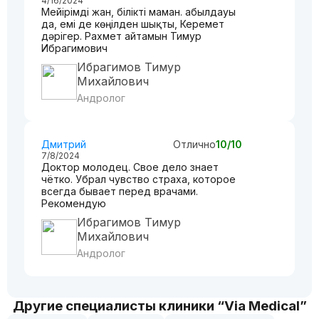
4/16/2024
Мейірімді жан, білікті маман. Қабылдауы
да, емі де көңілден шықты, Керемет
дәрігер. Рахмет айтамын Тимур
Ибрагимович
Ибрагимов Тимур
Михайлович
Андролог
Дмитрий
Отлично
10/10
7/8/2024
Доктор молодец. Свое дело знает
чётко. Убрал чувство страха, которое
всегда бывает перед врачами.
Рекомендую
Ибрагимов Тимур
Михайлович
Андролог
Другие специалисты клиники “Via Medical”