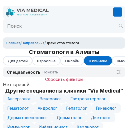
Главная
/
Направления
/
Врачи стоматологи
Стоматологи в Алматы
Для детей
Взрослые
Онлайн
В клинике
Высок
Специальность
Показать
Сбросить фильтры
Нет врачей
Другие специалисты клиники “Via Medical”
Аллерголог
Венеролог
Гастроэнтеролог
Гематолог
Андролог
Гепатолог
Гинеколог
Дерматовенеролог
Дерматолог
Диетолог
Иммунолог
Инфекционист
Кардиолог