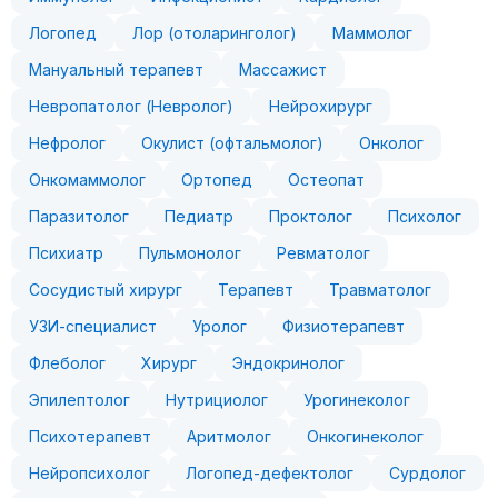
Логопед
Лор (отоларинголог)
Маммолог
Мануальный терапевт
Массажист
Невропатолог (Невролог)
Нейрохирург
Нефролог
Окулист (офтальмолог)
Онколог
Онкомаммолог
Ортопед
Остеопат
Паразитолог
Педиатр
Проктолог
Психолог
Психиатр
Пульмонолог
Ревматолог
Сосудистый хирург
Терапевт
Травматолог
УЗИ-специалист
Уролог
Физиотерапевт
Флеболог
Хирург
Эндокринолог
Эпилептолог
Нутрициолог
Урогинеколог
Психотерапевт
Аритмолог
Онкогинеколог
Нейропсихолог
Логопед-дефектолог
Сурдолог