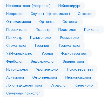
Невропатолог (Невролог)
Нейрохирург
Нефролог
Окулист (офтальмолог)
Онколог
Онкомаммолог
Ортопед
Остеопат
Паразитолог
Педиатр
Проктолог
Психолог
Психиатр
Пульмонолог
Ревматолог
Стоматолог
Терапевт
Травматолог
УЗИ-специалист
Уролог
Физиотерапевт
Флеболог
Эндокринолог
Эпилептолог
Нутрициолог
Урогинеколог
Психотерапевт
Аритмолог
Онкогинеколог
Нейропсихолог
Логопед-дефектолог
Сурдолог
Кинезиолог
Семейный психолог