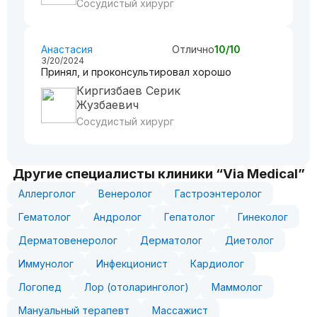
Сосудистый хирург
Анастасия
Отлично
10/10
3/20/2024
Принял, и проконсультировал хорошо
Киргизбаев Серик
Жузбаевич
Сосудистый хирург
Другие специалисты клиники “Via Medical”
Аллерголог
Венеролог
Гастроэнтеролог
Гематолог
Андролог
Гепатолог
Гинеколог
Дерматовенеролог
Дерматолог
Диетолог
Иммунолог
Инфекционист
Кардиолог
Логопед
Лор (отоларинголог)
Маммолог
Мануальный терапевт
Массажист