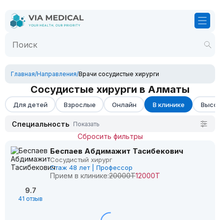
Главная
/
Направления
/
Врачи сосудистые хирурги
Сосудистые хирурги в Алматы
Для детей
Взрослые
Онлайн
В клинике
Высок
Специальность
Показать
Сбросить фильтры
Беспаев Абдимажит Тасибекович
Сосудистый хирург
Стаж 48 лет | Профессор
Прием в клинике:
20000Т
12000Т
9.7
41 отзыв