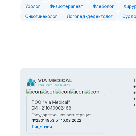
Уролог
Физиотерапевт
Флеболог
Хиру
Онкогинеколог
Логопед-дефектолог
Сурдо
Т
+
+
+
ТОО "Via Medical"
+
БИН 211040002468
Государственная регистрация
№22014853
от 10.08.2022
Лицензии