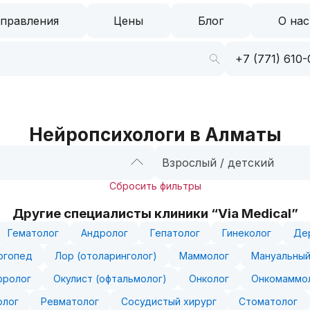
правления
Цены
Блог
О нас
+7 (771) 610-
Нейропсихологи в Алматы
Взрослый / детский
Сбросить фильтры
Другие специалисты клиники “Via Medical”
Гематолог
Андролог
Гепатолог
Гинеколог
Де
огопед
Лор (отоларинголог)
Маммолог
Мануальный
фролог
Окулист (офтальмолог)
Онколог
Онкомаммо
олог
Ревматолог
Сосудистый хирург
Стоматолог