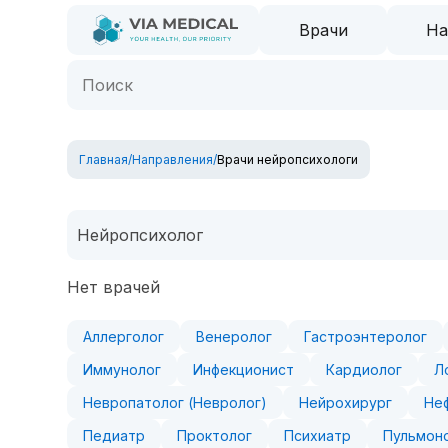
Врачи
На
Главная
/
Направления
/
Врачи нейропсихологи
Нейропсихолог
Нет врачей
Аллерголог
Венеролог
Гастроэнтеролог
Иммунолог
Инфекционист
Кардиолог
Л
Невропатолог (Невролог)
Нейрохирург
Не
Педиатр
Проктолог
Психиатр
Пульмон