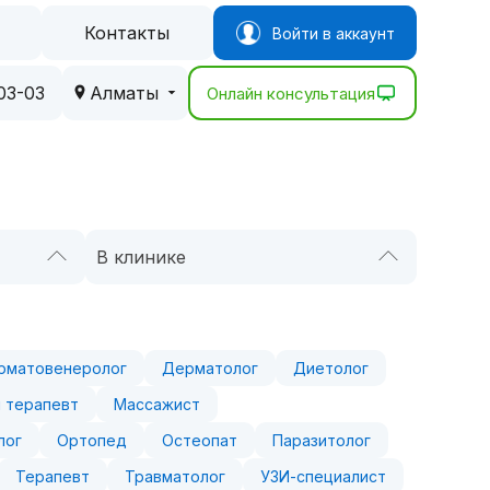
Контакты
Войти в аккаунт
03-03
Алматы
Онлайн консультация
В клинике
рматовенеролог
Дерматолог
Диетолог
 терапевт
Массажист
лог
Ортопед
Остеопат
Паразитолог
Терапевт
Травматолог
УЗИ-специалист