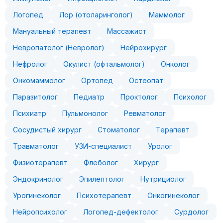
Логопед
Лор (отоларинголог)
Маммолог
Мануальный терапевт
Массажист
Невропатолог (Невролог)
Нейрохирург
Нефролог
Окулист (офтальмолог)
Онколог
Онкомаммолог
Ортопед
Остеопат
Паразитолог
Педиатр
Проктолог
Психолог
Психиатр
Пульмонолог
Ревматолог
Сосудистый хирург
Стоматолог
Терапевт
Травматолог
УЗИ-специалист
Уролог
Физиотерапевт
Флеболог
Хирург
Эндокринолог
Эпилептолог
Нутрициолог
Урогинеколог
Психотерапевт
Онкогинеколог
Нейропсихолог
Логопед-дефектолог
Сурдолог