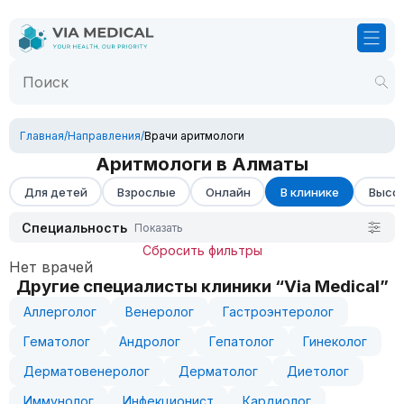
Главная
/
Направления
/
Врачи аритмологи
Аритмологи в Алматы
Для детей
Взрослые
Онлайн
В клинике
Высок
Специальность
Показать
Сбросить фильтры
Нет врачей
Другие специалисты клиники “Via Medical”
Аллерголог
Венеролог
Гастроэнтеролог
Гематолог
Андролог
Гепатолог
Гинеколог
Дерматовенеролог
Дерматолог
Диетолог
Иммунолог
Инфекционист
Кардиолог