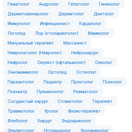
Гематолог
Андролог
Гепатолог
Гинеколог
Дерматовенеролог
Дерматолог
Диетолог
Иммунолог
Инфекционист
Кардиолог
Логопед
Лор (отоларинголог)
Маммолог
Мануальный терапевт
Массажист
Невропатолог (Невролог)
Нейрохирург
Нефролог
Окулист (офтальмолог)
Онколог
Онкомаммолог
Ортопед
Остеопат
Паразитолог
Педиатр
Проктолог
Психолог
Психиатр
Пульмонолог
Ревматолог
Сосудистый хирург
Стоматолог
Терапевт
Травматолог
Уролог
Физиотерапевт
Флеболог
Хирург
Эндокринолог
Эпилептолог
Нутрициолог
Урогинеколог