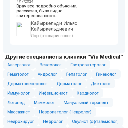
4/17/2024
Врач все подробно объяснил,
рассказал, была видно
заитересованность.
Кайыркельди Ильяс
Кайыркельдиевич
Лор (отоларинголог)
Другие специалисты клиники “Via Medical”
Аллерголог
Венеролог
Гастроэнтеролог
Гематолог
Андролог
Гепатолог
Гинеколог
Дерматовенеролог
Дерматолог
Диетолог
Иммунолог
Инфекционист
Кардиолог
Логопед
Маммолог
Мануальный терапевт
Массажист
Невропатолог (Невролог)
Нейрохирург
Нефролог
Окулист (офтальмолог)