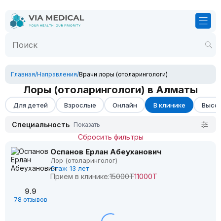
Главная
/
Направления
/
Врачи лоры (отоларингологи)
Лоры (отоларингологи) в Алматы
Для детей
Взрослые
Онлайн
В клинике
Высок
Специальность
Показать
Сбросить фильтры
Оспанов Ерлан Абеуханович
Лор (отоларинголог)
Стаж 13 лет
Прием в клинике:
15000Т
11000Т
9.9
78 отзывов