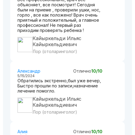
объясняет, все посмотрит! Сегодня
были на приеме , проверили ушки, нос,
горло , все как положено! Врач очень
приятный и положительный, а главное
профессионал! Не первый раз
приходим проверять ребенка !
Кайыркельди Ильяс
Кайыркельдиевич
Лор (отоларинголог)
Александр
Отлично
10/10
5/15/2024
Обратились экстренно,был уже вечер,
Быстро прошли по записи,назначение
лечение помогло.
Кайыркельди Ильяс
Кайыркельдиевич
Лор (отоларинголог)
Алия
Отлично
10/10