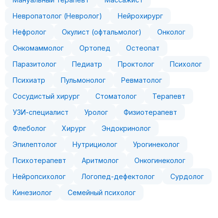
Невропатолог (Невролог)
Нейрохирург
Нефролог
Окулист (офтальмолог)
Онколог
Онкомаммолог
Ортопед
Остеопат
Паразитолог
Педиатр
Проктолог
Психолог
Психиатр
Пульмонолог
Ревматолог
Сосудистый хирург
Стоматолог
Терапевт
УЗИ-специалист
Уролог
Физиотерапевт
Флеболог
Хирург
Эндокринолог
Эпилептолог
Нутрициолог
Урогинеколог
Психотерапевт
Аритмолог
Онкогинеколог
Нейропсихолог
Логопед-дефектолог
Сурдолог
Кинезиолог
Семейный психолог