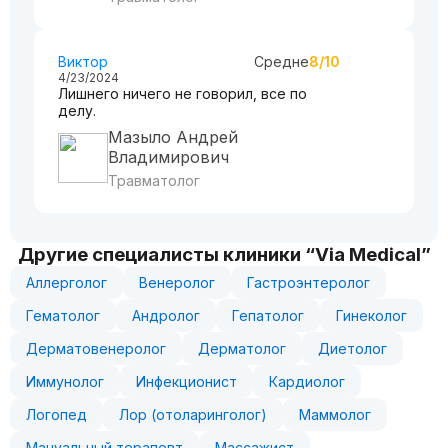
Виктор
Средне
8/10
4/23/2024
Лишнего ничего не говорил, все по
делу.
Мазыло Андрей
Владимирович
Травматолог
Другие специалисты клиники “Via Medical”
Аллерголог
Венеролог
Гастроэнтеролог
Гематолог
Андролог
Гепатолог
Гинеколог
Дерматовенеролог
Дерматолог
Диетолог
Иммунолог
Инфекционист
Кардиолог
Логопед
Лор (отоларинголог)
Маммолог
Мануальный терапевт
Массажист