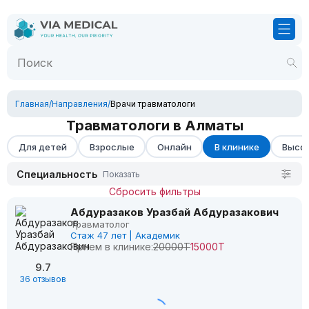
Главная
/
Направления
/
Врачи травматологи
Травматологи в Алматы
Для детей
Взрослые
Онлайн
В клинике
Высок
Специальность
Показать
Сбросить фильтры
Абдуразаков Уразбай Абдуразакович
Травматолог
Стаж 47 лет | Академик
Прием в клинике:
20000Т
15000Т
9.7
36 отзывов