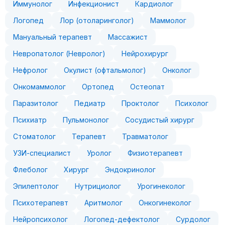
Иммунолог
Инфекционист
Кардиолог
Логопед
Лор (отоларинголог)
Маммолог
Мануальный терапевт
Массажист
Невропатолог (Невролог)
Нейрохирург
Нефролог
Окулист (офтальмолог)
Онколог
Онкомаммолог
Ортопед
Остеопат
Паразитолог
Педиатр
Проктолог
Психолог
Психиатр
Пульмонолог
Сосудистый хирург
Стоматолог
Терапевт
Травматолог
УЗИ-специалист
Уролог
Физиотерапевт
Флеболог
Хирург
Эндокринолог
Эпилептолог
Нутрициолог
Урогинеколог
Психотерапевт
Аритмолог
Онкогинеколог
Нейропсихолог
Логопед-дефектолог
Сурдолог