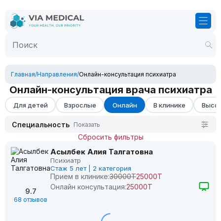
Главная
/
Направления
/
Онлайн-консультация психиатра
Онлайн-консультация врача психиатра
Для детей
Взрослые
Онлайн
В клинике
Высок
Специальность
Показать
Сбросить фильтры
Асылбек Алия Талгатовна
Психиатр
Стаж 5 лет | 2 категория
Прием в клинике:
30000Т
25000Т
Онлайн консультация:
25000Т
9.7
68 отзывов