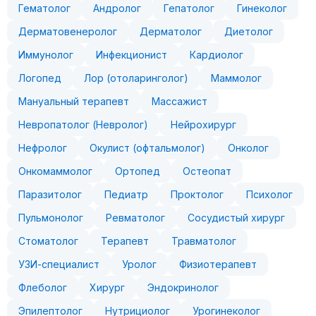
Гематолог
Андролог
Гепатолог
Гинеколог
Дерматовенеролог
Дерматолог
Диетолог
Иммунолог
Инфекционист
Кардиолог
Логопед
Лор (отоларинголог)
Маммолог
Мануальный терапевт
Массажист
Невропатолог (Невролог)
Нейрохирург
Нефролог
Окулист (офтальмолог)
Онколог
Онкомаммолог
Ортопед
Остеопат
Паразитолог
Педиатр
Проктолог
Психолог
Пульмонолог
Ревматолог
Сосудистый хирург
Стоматолог
Терапевт
Травматолог
УЗИ-специалист
Уролог
Физиотерапевт
Флеболог
Хирург
Эндокринолог
Эпилептолог
Нутрициолог
Урогинеколог