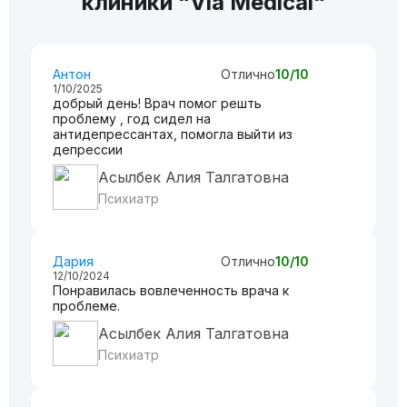
клиники “Via Medical“
Антон
Отлично
10/10
1/10/2025
добрый день! Врач помог решть
проблему , год сидел на
антидепрессантах, помогла выйти из
депрессии
Асылбек Алия Талгатовна
Психиатр
Дария
Отлично
10/10
12/10/2024
Понравилась вовлеченность врача к
проблеме.
Асылбек Алия Талгатовна
Психиатр