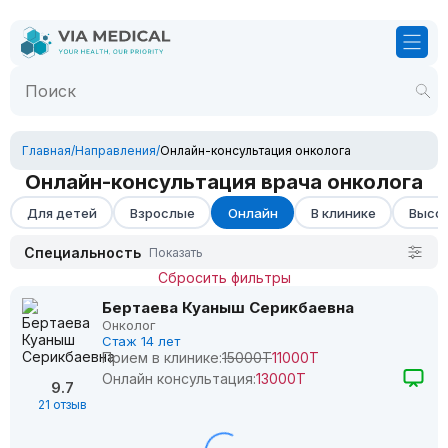
Главная
/
Направления
/
Онлайн-консультация онколога
Онлайн-консультация врача онколога
Для детей
Взрослые
Онлайн
В клинике
Высок
Специальность
Показать
Сбросить фильтры
Бертаева Куаныш Серикбаевна
Онколог
Стаж 14 лет
Прием в клинике:
15000Т
11000Т
Онлайн консультация:
13000Т
9.7
21 отзыв