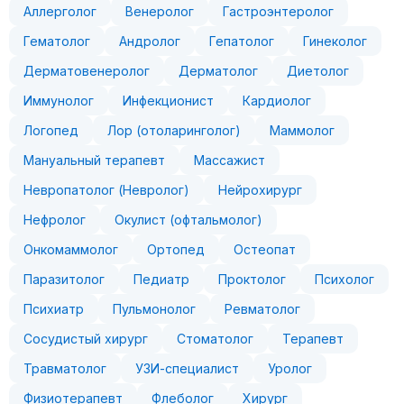
Аллерголог
Венеролог
Гастроэнтеролог
Гематолог
Андролог
Гепатолог
Гинеколог
Дерматовенеролог
Дерматолог
Диетолог
Иммунолог
Инфекционист
Кардиолог
Логопед
Лор (отоларинголог)
Маммолог
Мануальный терапевт
Массажист
Невропатолог (Невролог)
Нейрохирург
Нефролог
Окулист (офтальмолог)
Онкомаммолог
Ортопед
Остеопат
Паразитолог
Педиатр
Проктолог
Психолог
Психиатр
Пульмонолог
Ревматолог
Сосудистый хирург
Стоматолог
Терапевт
Травматолог
УЗИ-специалист
Уролог
Физиотерапевт
Флеболог
Хирург