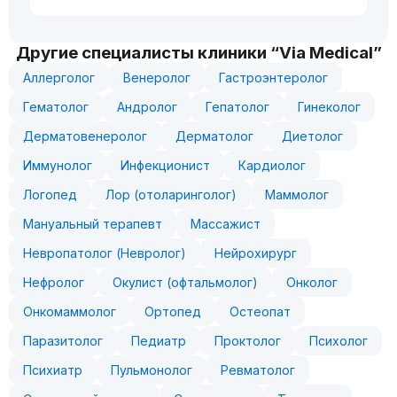
Другие специалисты клиники “Via Medical”
Аллерголог
Венеролог
Гастроэнтеролог
Гематолог
Андролог
Гепатолог
Гинеколог
Дерматовенеролог
Дерматолог
Диетолог
Иммунолог
Инфекционист
Кардиолог
Логопед
Лор (отоларинголог)
Маммолог
Мануальный терапевт
Массажист
Невропатолог (Невролог)
Нейрохирург
Нефролог
Окулист (офтальмолог)
Онколог
Онкомаммолог
Ортопед
Остеопат
Паразитолог
Педиатр
Проктолог
Психолог
Психиатр
Пульмонолог
Ревматолог