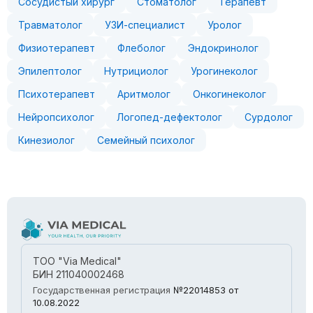
Сосудистый хирург
Стоматолог
Терапевт
Травматолог
УЗИ-специалист
Уролог
Физиотерапевт
Флеболог
Эндокринолог
Эпилептолог
Нутрициолог
Урогинеколог
Психотерапевт
Аритмолог
Онкогинеколог
Нейропсихолог
Логопед-дефектолог
Сурдолог
Кинезиолог
Семейный психолог
ТОО "Via Medical"
БИН 211040002468
Государственная регистрация
№22014853
от
10.08.2022