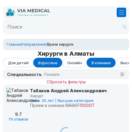
Главная
/
Направления
/
Врачи хирурги
Хирурги в Алматы
Для детей
Взрослые
Онлайн
В клинике
Высок
Специальность
Показать
Сбросить фильтры
Табаков Андрей Александрович
Хирург
Стаж 35 лет | Высшая категория
Прием в клинике:
12500Т
10000Т
9.7
79 отзывов