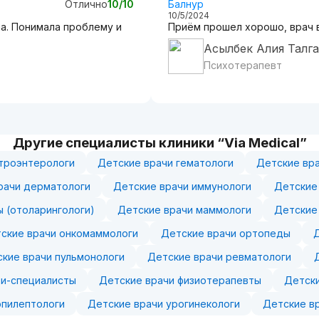
Отлично
10/10
Балнур
10/5/2024
а. Понимала проблему и
Приём прошел хорошо, врач 
Асылбек Алия Талг
Психотерапевт
Другие специалисты клиники “Via Medical”
строэнтерологи
Детские врачи гематологи
Детские вра
рачи дерматологи
Детские врачи иммунологи
Детские
ы (отоларингологи)
Детские врачи маммологи
Детские
ские врачи онкомаммологи
Детские врачи ортопеды
кие врачи пульмонологи
Детские врачи ревматологи
зи-специалисты
Детские врачи физиотерапевты
Детски
эпилептологи
Детские врачи урогинекологи
Детские в