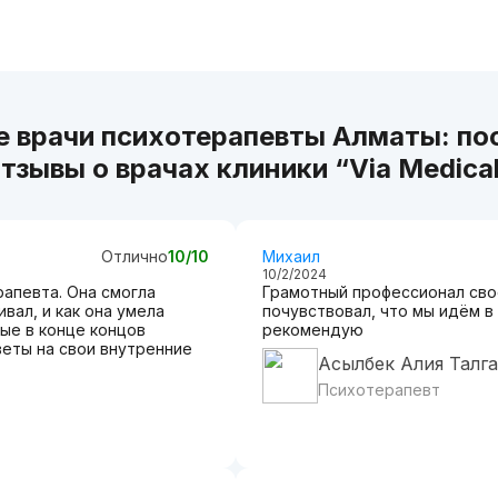
е врачи психотерапевты Алматы: по
тзывы о врачах клиники “Via Medica
Отлично
10/10
Михаил
10/2/2024
апевта. Она смогла
Грамотный профессионал свое
вал, и как она умела
почувствовал, что мы идём в
рые в конце концов
рекомендую
веты на свои внутренние
Асылбек Алия Талг
Психотерапевт