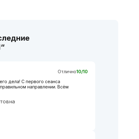
следние
l“
Отлично
10/10
го дела! С первого сеанса
 правильном направлении. Всём
атовна