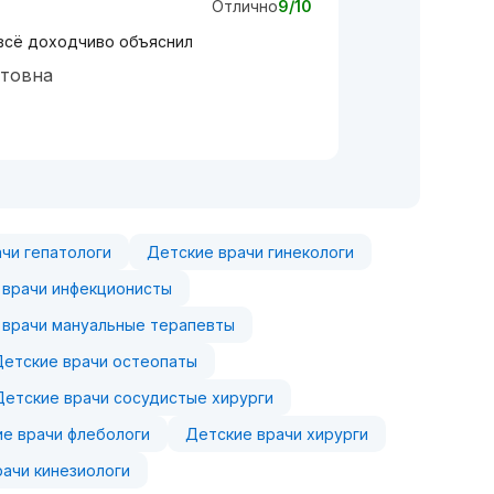
Отлично
9/10
всё доходчиво объяснил
атовна
чи гепатологи
Детские врачи гинекологи
 врачи инфекционисты
 врачи мануальные терапевты
Детские врачи остеопаты
Детские врачи сосудистые хирурги
е врачи флебологи
Детские врачи хирурги
рачи кинезиологи