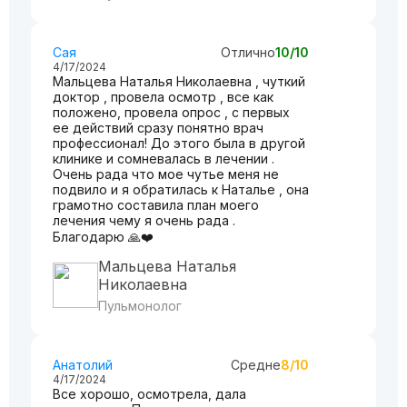
Сая
Отлично
10/10
4/17/2024
Мальцева Наталья Николаевна , чуткий
доктор , провела осмотр , все как
положено, провела опрос , с первых
ее действий сразу понятно врач
профессионал! До этого была в другой
клинике и сомневалась в лечении .
Очень рада что мое чутье меня не
подвило и я обратилась к Наталье , она
грамотно составила план моего
лечения чему я очень рада .
Благодарю 🙏❤️
Мальцева Наталья
Николаевна
Пульмонолог
Анатолий
Средне
8/10
4/17/2024
Все хорошо, осмотрела, дала