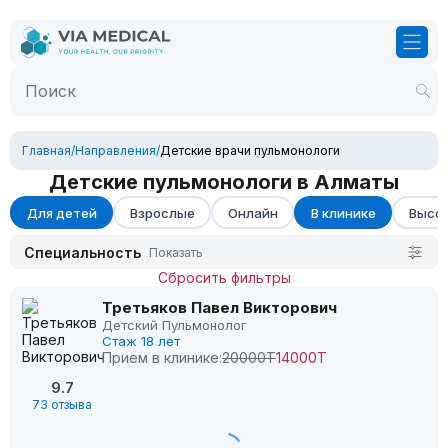
Главная
/
Направления
/
Детские врачи пульмонологи
Детские пульмонологи в Алматы
Для детей
Взрослые
Онлайн
В клинике
Высок
Специальность
Показать
Сбросить фильтры
Третьяков Павел Викторович
Детский Пульмонолог
Стаж 18 лет
Прием в клинике:
20000Т
14000Т
9.7
73 отзыва