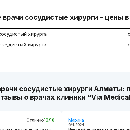
 врачи сосудистые хирурги - цены 
сосудистый хирурга
осудистый хирурга
врачи сосудистые хирурги Алматы: 
тзывы о врачах клиники “Via Medica
Отлично
10/10
Марина
6/4/2024
только наглядно показал
Высокий уровень компетентно