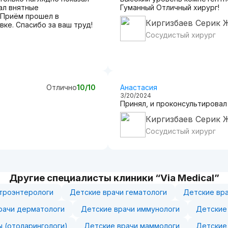
дал внятные
Гуманный Отличный хирург!
 Приём прошел в
Киргизбаев Серик 
ке. Спасибо за ваш труд!
Сосудистый хирург
Отлично
10/10
Анастасия
3/20/2024
Принял, и проконсультирова
Киргизбаев Серик 
Сосудистый хирург
Другие специалисты клиники “Via Medical”
строэнтерологи
Детские врачи гематологи
Детские вра
рачи дерматологи
Детские врачи иммунологи
Детские
ы (отоларингологи)
Детские врачи маммологи
Детские