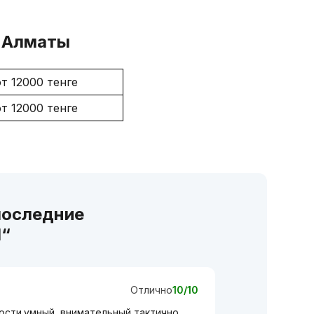
в Алматы
от 12000 тенге
от 12000 тенге
последние
l“
Отлично
10/10
сти.умный, внимательный тактично.