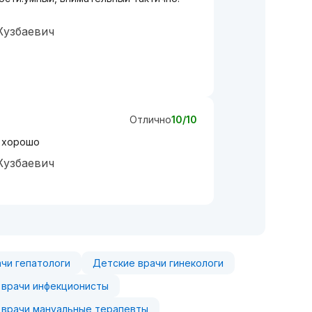
Жузбаевич
Отлично
10/10
л хорошо
Жузбаевич
чи гепатологи
Детские врачи гинекологи
 врачи инфекционисты
 врачи мануальные терапевты