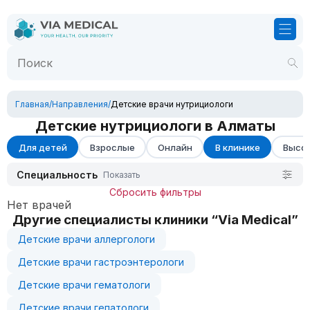
Главная
/
Направления
/
Детские врачи нутрициологи
Детские нутрициологи в Алматы
Для детей
Взрослые
Онлайн
В клинике
Высок
Специальность
Показать
Сбросить фильтры
Нет врачей
Другие специалисты клиники “Via Medical”
Детские врачи аллергологи
Детские врачи гастроэнтерологи
Детские врачи гематологи
Детские врачи гепатологи