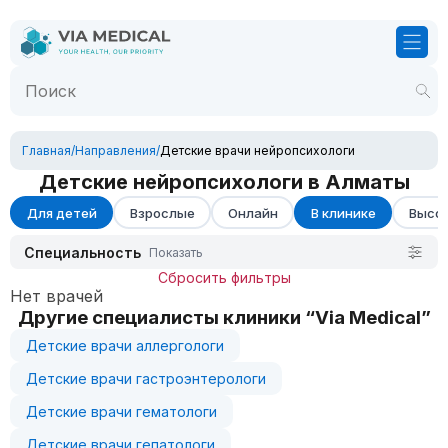
Главная
/
Направления
/
Детские врачи нейропсихологи
Детские нейропсихологи в Алматы
Для детей
Взрослые
Онлайн
В клинике
Высок
Специальность
Показать
Сбросить фильтры
Нет врачей
Другие специалисты клиники “Via Medical”
Детские врачи аллергологи
Детские врачи гастроэнтерологи
Детские врачи гематологи
Детские врачи гепатологи