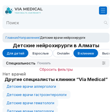
Главная
/
Направления
/
Детские врачи нейрохирурги
Детские нейрохирурги в Алматы
Для детей
Взрослые
Онлайн
В клинике
Высок
Специальность
Показать
Сбросить фильтры
Нет врачей
Другие специалисты клиники “Via Medical”
Детские врачи аллергологи
Детские врачи гастроэнтерологи
Детские врачи гематологи
Детские врачи гепатологи