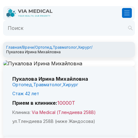
Главная
/
Врачи
/
Ортопед
,
Травматолог
,
Хирург
/
Пукалова Ирина Михайловна
Пукалова Ирина Михайловна
Ортопед,
Травматолог,
Хирург
Стаж
42
лет
Прием в клинике:
10000Т
Клиника:
Via Medical (Тлендиева 258В)
ул.Тлендиева 258В (ниже Жандосова)