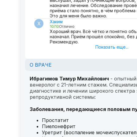
выслушал, задал уточняющие вопросы, 
назначил лечение. Обследование провё
приёма стало понятно, в чём проблема 
Это для меня было важно.
Хаким
Х
10/10
Отлично
Хороший врач. Всё чётко и понятно объ
назначал. Приём прошёл спокойно, без
Рекомендую.
Показать еще...
О ВРАЧЕ
Ибрагимов Тимур Михайлович
- опытный
венеролог с 21-летним стажем. Специализ
диагностике и лечении широкого спектра
репродуктивной системы:
Заболевания, передающиеся половым пу
Простатит
Пиелонефрит
Уретрит (воспаление мочеиспускател