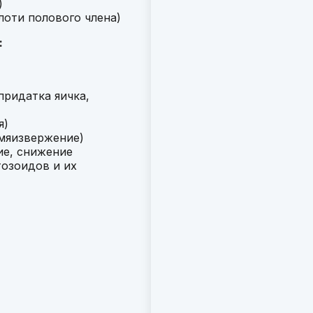
)
лоти полового члена)
:
придатка яичка,
я)
емяизвержение)
ие, снижение
тозоидов и их