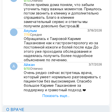
9/10
Отлично
После приёма дома поняли, что забыли
уточнить пару важных моментов. Пришлось
потом звонить в клинику и дополнительно
спрашивать. Благо в клинике
замечательный сервис и ответы мы
получили довольно быстро🙏🏽
Аяулым
3/19/2026
7/10
Средне
Обращалась к Таировой Кариме
Ташхановне как к гастроэнтерологу из-за
постоянной изжоги и болей после еды До
этого уже проходила обследования и
надеялась получить более подробное
объяснение по лечению.
Айжан
3/7/2026
А
9/10
Отлично
Очень редко сейчас встретишь врача,
который умеет нормально разговаривать с
пациентом без высокомерия. Спасибо
большое Кариме Ташхановне за
поддержку и грамотный подход ❤️
Показать еще...
О ВРАЧЕ