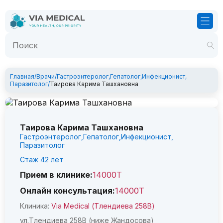
Главная
/
Врачи
/
Гастроэнтеролог
,
Гепатолог
,
Инфекционист
,
Паразитолог
/
Таирова Карима Ташхановна
Таирова Карима Ташхановна
Гастроэнтеролог,
Гепатолог,
Инфекционист,
Паразитолог
Стаж
42
лет
Прием в клинике:
14000Т
Онлайн консультация:
14000Т
Клиника:
Via Medical (Тлендиева 258В)
ул.Тлендиева 258В (ниже Жандосова)