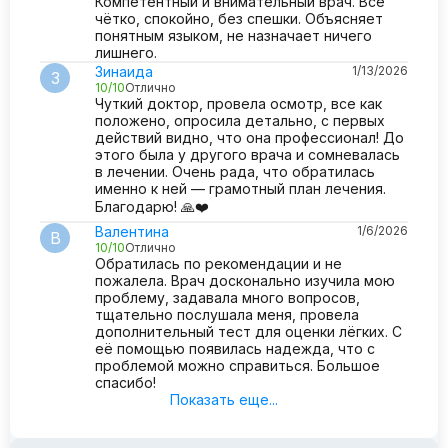
Компетентный и внимательный врач. Всё
чётко, спокойно, без спешки. Объясняет
понятным языком, не назначает ничего
лишнего.
Зинаида
1/13/2026
З
10/10
Отлично
Чуткий доктор, провела осмотр, все как
положено, опросила детально, с первых
действий видно, что она профессионал! До
этого была у другого врача и сомневалась
в лечении. Очень рада, что обратилась
именно к ней — грамотный план лечения.
Благодарю! 🙏❤️
Валентина
1/6/2026
В
10/10
Отлично
Обратилась по рекомендации и не
пожалела. Врач досконально изучила мою
проблему, задавала много вопросов,
тщательно послушала меня, провела
дополнительный тест для оценки лёгких. С
её помощью появилась надежда, что с
проблемой можно справиться. Большое
спасибо!
Показать еще...