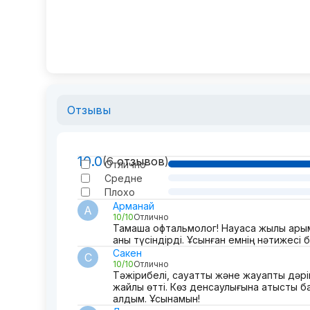
Отзывы
10.0
(6
отзывов
)
Отлично
Средне
Плохо
Арманай
А
10/10
Отлично
Тамаша офтальмолог! Науқасқа жылы қары
анық түсіндірді. Ұсынған емнің нәтижесі б
Сакен
С
10/10
Отлично
Тәжірибелі, сауатты және жауапты дәрі
жайлы өтті. Көз денсаулығына қатысты б
алдым. Ұсынамын!