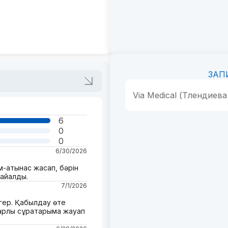
ЗАП
Via Medical (Тлендиева
6
0
0
6/30/2026
м-қатынас жасап, бәрін
айқалды.
7/1/2026
гер. Қабылдау өте
арлық сұрақтарыма жауап