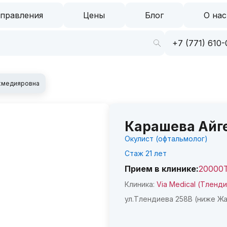
правления
Цены
Блог
О нас
+7 (771) 610-
хмедияровна
Карашева Айг
Окулист (офтальмолог)
Стаж
21
лет
Прием в клинике:
20000
Клиника:
Via Medical (Тленд
ул.Тлендиева 258В (ниже Ж