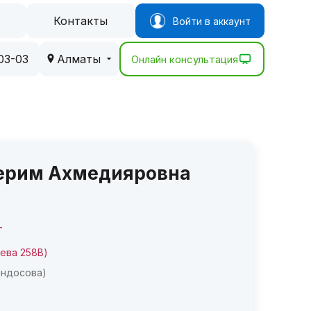
Контакты
Войти в аккаунт
03-03
Алматы
Онлайн консультация
ерим Ахмедияровна
Т
иева 258В)
андосова)