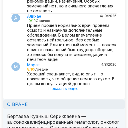
рекомендации, назначения. Особых
замечаний нет, но и сильного впечатления
не осталось.
Алихан
4/10/2026
А
10/10
Отлично
Прием прошел нормально: врач провела
осмотр и назначила дополнительные
обследования. В целом впечатление
осталось нейтральное, без особых
замечаний. Единственный момент — почерк
в листе назначений был трудноразборчив,
хотелось бы получать рекомендации в
печатном виде.
Марат
4/8/2026
М
8/10
Средне
Хороший специалист, видно опыт. Но
показалось, что общение немного сухое. В
целом консультацией доволен.
Показать еще...
О ВРАЧЕ
Бертаева Куаныш Серикбаевна —
высококвалифицированный гематолог, онколог
и химиотерапевт. Она получила образование в