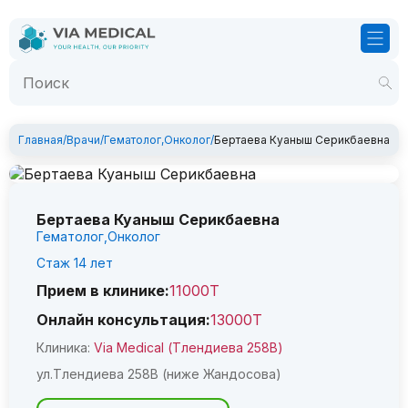
Главная
/
Врачи
/
Гематолог
,
Онколог
/
Бертаева Куаныш Серикбаевна
Бертаева Куаныш Серикбаевна
Гематолог,
Онколог
Стаж
14
лет
Прием в клинике:
11000Т
Онлайн консультация:
13000Т
Клиника:
Via Medical (Тлендиева 258В)
ул.Тлендиева 258В (ниже Жандосова)